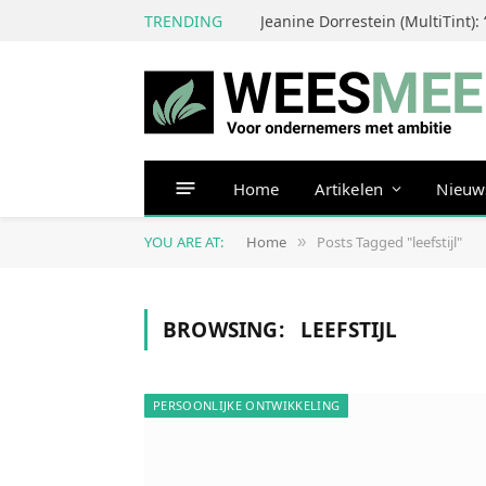
TRENDING
Home
Artikelen
Nieuw
YOU ARE AT:
Home
Posts Tagged "leefstijl"
»
BROWSING:
LEEFSTIJL
PERSOONLIJKE ONTWIKKELING