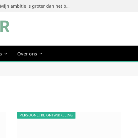
Jeanine Dorrestein (MultiTint): ‘Mijn ambitie is groter dan het bouwen van een succesvol merk’
s
Over ons
PERSOONLIJKE ONTWIKKELING