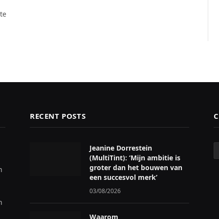
te
RECENT POSTS
C
C
Jeanine Dorrestein
(MultiTint): ‘Mijn ambitie is
groter dan het bouwen van
n
een succesvol merk’
03/08/2026
n
Waarom