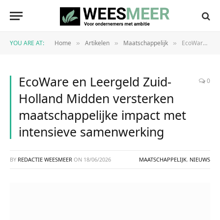
YOU ARE AT:
Home
Artikelen
Maatschappelijk
EcoWare en Leergeld Zuid-Holland Midden versterken maatschappelijke impact met intensieve samenwerking
»
»
»
EcoWare en Leergeld Zuid-
0
Holland Midden versterken
maatschappelijke impact met
intensieve samenwerking
BY
REDACTIE WEESMEER
ON
18/06/2026
MAATSCHAPPELIJK
,
NIEUWS