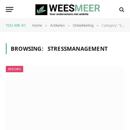
YOU ARE AT:
Home
Artikelen
Ontwikkeling
Category: "Stressmanagement"
»
»
»
BROWSING:
STRESSMANAGEMENT
NIEUWS