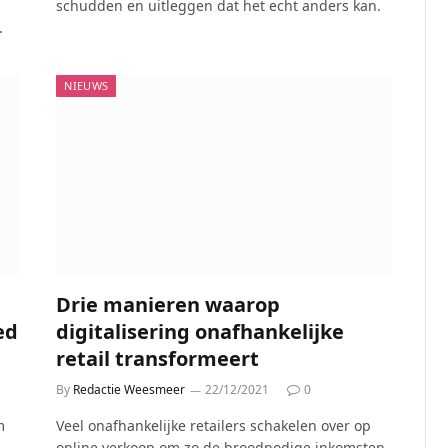
schudden en uitleggen dat het echt anders kan.
.
NIEUWS
Drie manieren waarop
ed
digitalisering onafhankelijke
retail transformeert
By
Redactie Weesmeer
22/12/2021
0
m
Veel onafhankelijke retailers schakelen over op
online verkoop om zo de broodnodige inkomsten