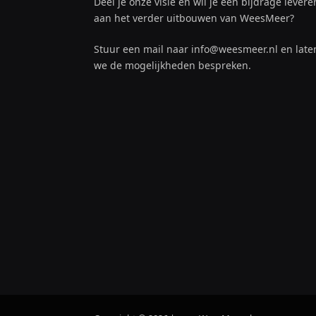
Deel je onze visie en wil je een bijdrage levere
aan het verder uitbouwen van WeesMeer?
Stuur een mail naar info@weesmeer.nl en late
we de mogelijkheden bespreken.