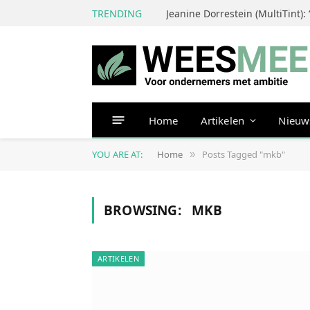
TRENDING
Home
Artikelen
Nieuw
YOU ARE AT:
Home
Posts Tagged "mkb"
»
BROWSING:
MKB
ARTIKELEN