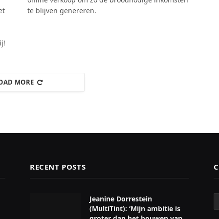
et
te blijven genereren.
j!
OAD MORE
RECENT POSTS
C
C
Jeanine Dorrestein
(MultiTint): ‘Mijn ambitie is
groter dan het bouwen van