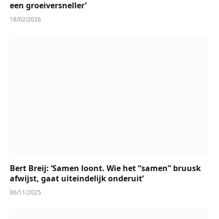
een groeiversneller’
18/02/2026
Bert Breij: ‘Samen loont. Wie het “samen” bruusk
afwijst, gaat uiteindelijk onderuit’
06/11/2025