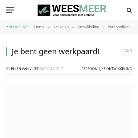
YOU ARE AT:
Home
Artikelen
Ontwikkeling
Persoonlijke ontwikkeling
»
»
»
Je bent geen werkpaard!
0
BY
ELLEN VAN VLIET
ON
20/12/2017
PERSOONLIJKE ONTWIKKELING