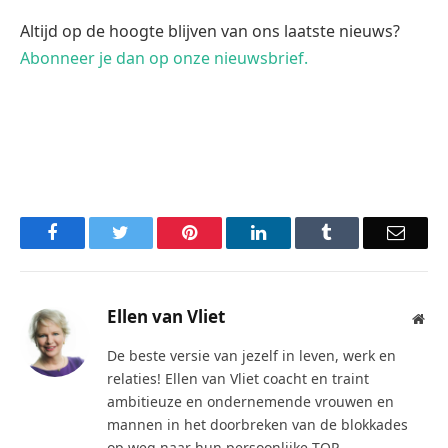
Altijd op de hoogte blijven van ons laatste nieuws?
Abonneer je dan op onze nieuwsbrief.
Facebook
Twitter
Pinterest
LinkedIn
Tumblr
Email
Ellen van Vliet
Web
De beste versie van jezelf in leven, werk en
relaties! Ellen van Vliet coacht en traint
ambitieuze en ondernemende vrouwen en
mannen in het doorbreken van de blokkades
op weg naar hun persoonlijke TOP.