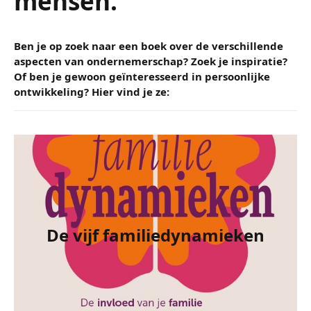
mensen.
Ben je op zoek naar een boek over de verschillende
aspecten van ondernemerschap? Zoek je inspiratie?
Of ben je gewoon geïnteresseerd in persoonlijke
De vijf familiedynamieken
ontwikkeling? Hier vind je ze:
Ellen Botman
Welke invloed hebben jouw familie en
opvoeders op wie je nu bent? En welke
eventuele problemen komen uit je familie en
wat zijn de bijbehorende oplossingen? Dat is de
kern van De Vijf Familiedynamieken, het eerste
De vijf familiedynamieken
boek van psycholoog en neurosocioloog Ellen
Botman PhD. Zij is ook mede-eigenaar van
Onvergelijkbaar
Happy Brain Clinics in Naarden.