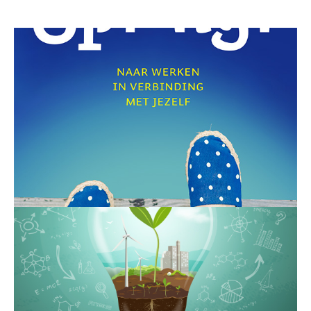
een lastige situatie ook weer omgebogen kan
Reina Janssen
worden. Of beter nog: voorkomen kan…
Je ervaart al een poos een bepaalde struggle. Je
Lees meer
zou je gelukkig moeten voelen, maar waarom is
dat niet zo? Het heeft in ieder geval iets te
maken met je werk. Dat is wat je weet.
De organisatie waar je werkt is veranderd. Vele
leidinggevenden en verandertrajecten zijn
WeesMeer Boeken
gekomen en gegaan. Je voelt je minder
betrokken dan eerst. Soms droom je erover iets
WeesMeer.nl
te gaan doen wat er voor jou meer toe doet.
Maar wat dat dan is, dat is nog de vraag …
Wil je dat wij jouw boek ook gaan promoten? Wil
je met een interview op onze website? Dan gaan
Lees meer
wij graag voor je aan de slag. Wij delen een jaar
lang jouw boek op al onze social media kanalen.