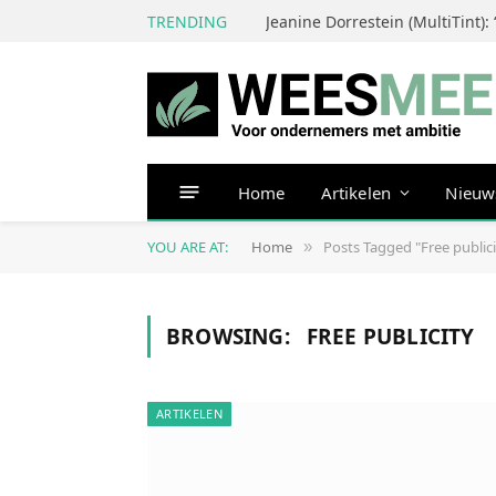
TRENDING
Home
Artikelen
Nieuw
YOU ARE AT:
Home
Posts Tagged "Free publici
»
BROWSING:
FREE PUBLICITY
ARTIKELEN