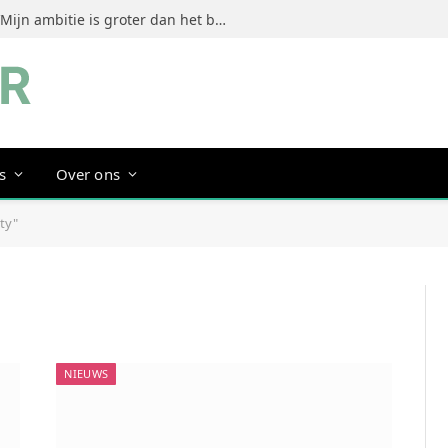
Jeanine Dorrestein (MultiTint): ‘Mijn ambitie is groter dan het bouwen van een succesvol merk’
s
Over ons
ty"
NIEUWS