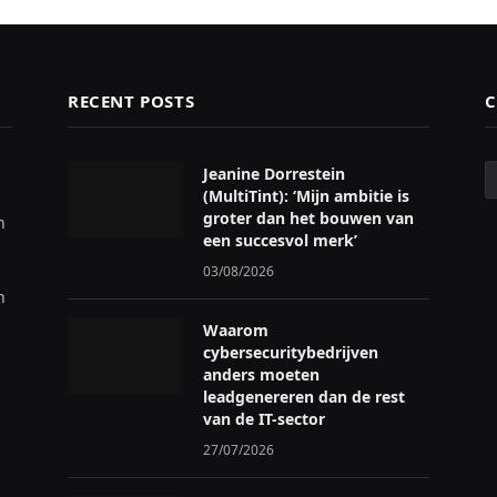
RECENT POSTS
C
C
Jeanine Dorrestein
(MultiTint): ‘Mijn ambitie is
groter dan het bouwen van
n
een succesvol merk’
03/08/2026
n
Waarom
cybersecuritybedrijven
anders moeten
leadgenereren dan de rest
van de IT-sector
27/07/2026