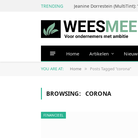
TRENDING
Home
Artikelen
Nieuw
YOU ARE AT:
Home
Posts Tagged "corona"
»
BROWSING:
CORONA
FINANCIEEL