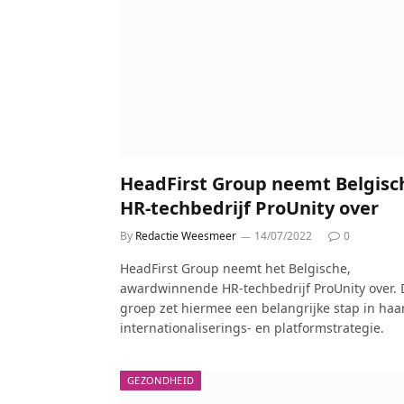
HeadFirst Group neemt Belgisc
HR-techbedrijf ProUnity over
By
Redactie Weesmeer
14/07/2022
0
HeadFirst Group neemt het Belgische,
awardwinnende HR-techbedrijf ProUnity over. 
groep zet hiermee een belangrijke stap in haa
internationaliserings- en platformstrategie.
GEZONDHEID