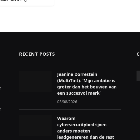
RECENT POSTS
C
C
Jeanine Dorrestein
(MultiTint): ‘Mijn ambitie is
groter dan het bouwen van
n
een succesvol merk’
03/08/2026
n
Waarom
cybersecuritybedrijven
anders moeten
leadgenereren dan de rest