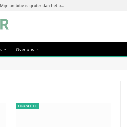
Jeanine Dorrestein (MultiTint): ‘Mijn ambitie is groter dan het bouwen van een succesvol merk’
s
Over ons
FINANCIEEL