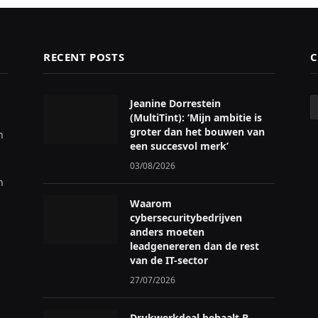
RECENT POSTS
C
C
Jeanine Dorrestein
(MultiTint): ‘Mijn ambitie is
groter dan het bouwen van
n
een succesvol merk’
03/08/2026
n
Waarom
cybersecuritybedrijven
anders moeten
leadgenereren dan de rest
van de IT-sector
27/07/2026
Drukwerkdeal behaalt B