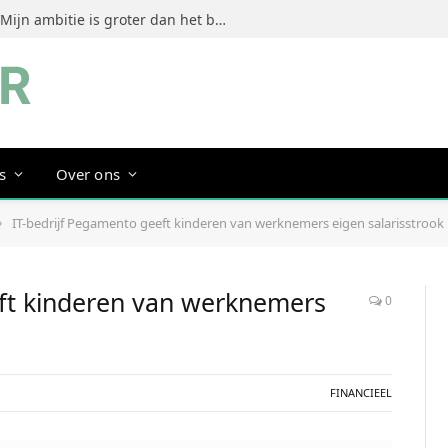
Jeanine Dorrestein (MultiTint): ‘Mijn ambitie is groter dan het bouwen van een succesvol merk’
s
Over ons
IT-bedrijf Pegamento geeft kinderen van werknemers eigen salarisstrook
»
eft kinderen van werknemers
0
FINANCIEEL