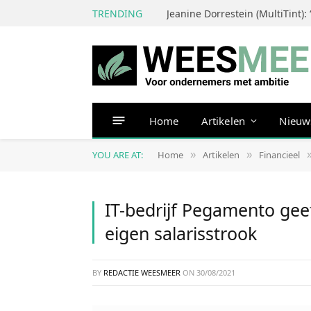
TRENDING
Home
Artikelen
Nieuw
YOU ARE AT:
Home
Artikelen
Financieel
»
»
IT-bedrijf Pegamento ge
eigen salarisstrook
BY
REDACTIE WEESMEER
ON
30/08/2021