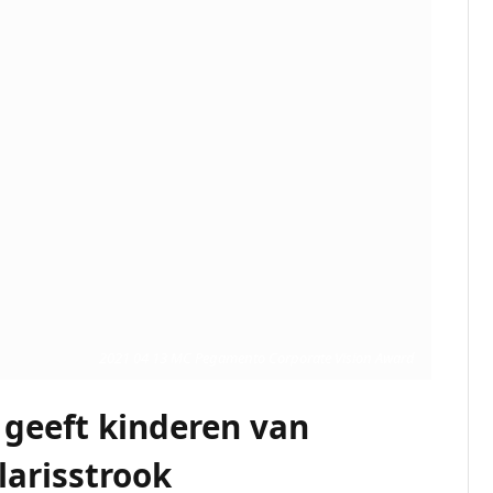
2021 04 13 MC Pegamento Corporate Vision Award
 geeft kinderen van
arisstrook