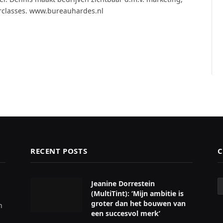
rclasses. www.bureauhardes.nl
RECENT POSTS
C
C
Jeanine Dorrestein
(MultiTint): ‘Mijn ambitie is
groter dan het bouwen van
n
een succesvol merk’