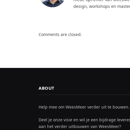
design, workshops en maste
Comments are closed.
ABOUT
Help mee om WeesMeer verder uit te bouwen.
Deel je onze visie en wil je een bijdrage levere
aan het verder uitbouwen van WeesMeer?