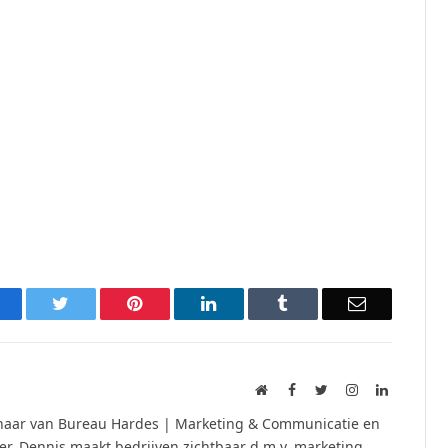
acebook
Twitter
Pinterest
LinkedIn
Tumblr
Email
Website
Facebook
Twitter
Instagram
LinkedIn
naar van Bureau Hardes | Marketing & Communicatie en
. Dennis maakt bedrijven zichtbaar d.m.v. marketing,