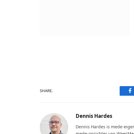
F
SHARE.
Dennis Hardes
Dennis Hardes is mede-eige
mede-oprichter van WeesMeer