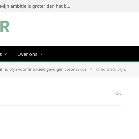
Jeanine Dorrestein (MultiTint): ‘Mijn ambitie is groter dan het bouwen van een succesvol merk’
s
Over ons
t hulplijn voor financiële gevolgen coronavirus
Qredits Hulplijn.
»
0