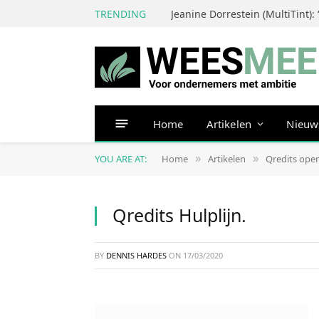
TRENDING
Home
Artikelen
Nieuw
YOU ARE AT:
Home
Artikelen
Qredits open
»
»
Qredits Hulplijn.
BY
DENNIS HARDES
ON
17/03/2020