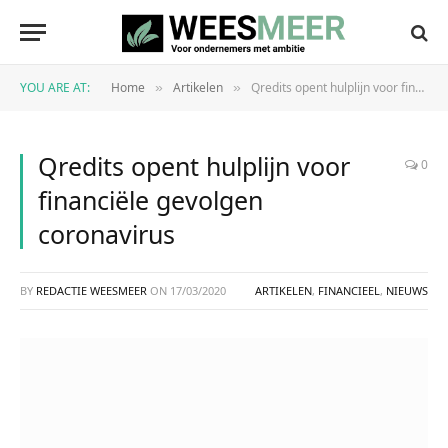
YOU ARE AT:
Home
Artikelen
Qredits opent hulplijn voor financiële gevolgen coronavirus
»
»
Qredits opent hulplijn voor
0
financiële gevolgen
coronavirus
BY
REDACTIE WEESMEER
ON
17/03/2020
ARTIKELEN
,
FINANCIEEL
,
NIEUWS