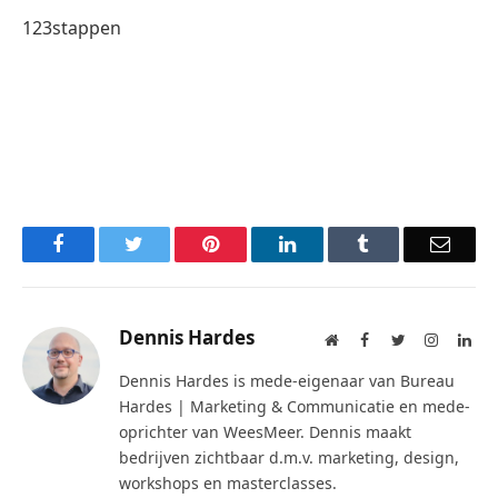
123stappen
Facebook
Twitter
Pinterest
LinkedIn
Tumblr
Email
Dennis Hardes
Website
Facebook
Twitter
Instagra
Lin
Dennis Hardes is mede-eigenaar van Bureau
Hardes | Marketing & Communicatie en mede-
oprichter van WeesMeer. Dennis maakt
bedrijven zichtbaar d.m.v. marketing, design,
workshops en masterclasses.