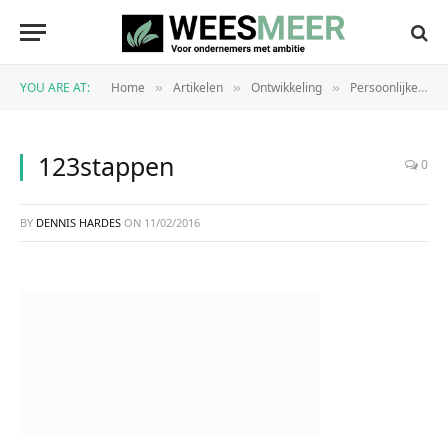
YOU ARE AT:
Home
Artikelen
Ontwikkeling
Persoonlijke ontwikkeling
»
»
»
123stappen
0
BY
DENNIS HARDES
ON
11/02/2016