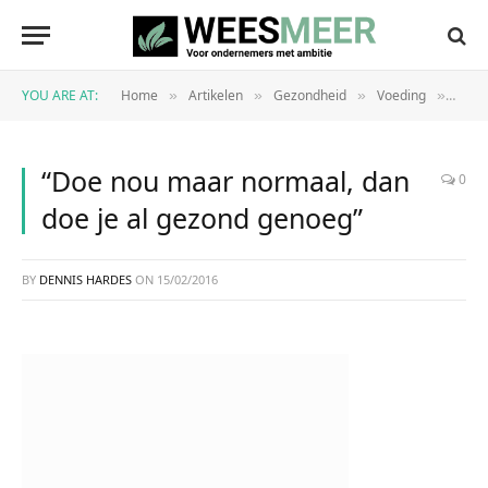
YOU ARE AT:
Home
Artikelen
Gezondheid
Voeding
“Doe
»
»
»
»
“Doe nou maar normaal, dan
0
doe je al gezond genoeg”
BY
DENNIS HARDES
ON
15/02/2016