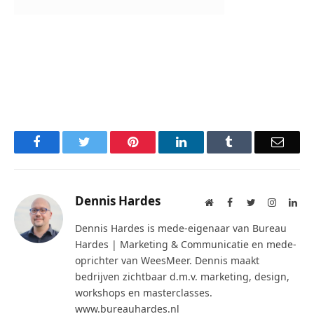
Facebook
Twitter
Pinterest
LinkedIn
Tumblr
Email
Dennis Hardes
Website
Facebook
Twitter
Instagra
Lin
Dennis Hardes is mede-eigenaar van Bureau
Hardes | Marketing & Communicatie en mede-
oprichter van WeesMeer. Dennis maakt
bedrijven zichtbaar d.m.v. marketing, design,
workshops en masterclasses.
www.bureauhardes.nl