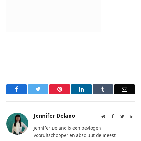
Facebook
Twitter
Pinterest
LinkedIn
Tumblr
Email
Jennifer Delano
Website
Facebook
Twitter
Lin
Jennifer Delano is een bevlogen
vooruitschopper en absoluut de meest