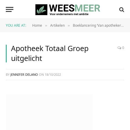
YOU ARE AT:
Home
Artikelen
Boeklancering ‘Van apothekersassistent naar farmaceutisch adviseur’
»
»
Apotheek Totaal Groep
0
uitgelicht
BY
JENNIFER DELANO
ON
18/10/2022