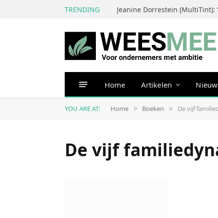
TRENDING
Home
Artikelen
Nieuw
YOU ARE AT:
Home
Boeken
De vijf famil
»
»
De vijf familiedy