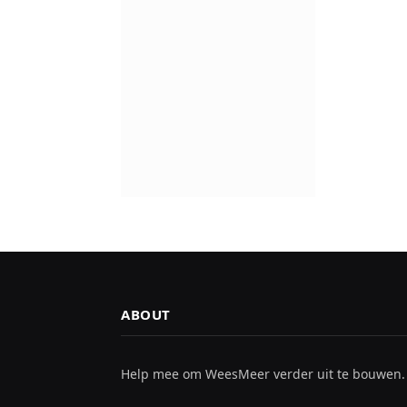
ABOUT
Help mee om WeesMeer verder uit te bouwen.