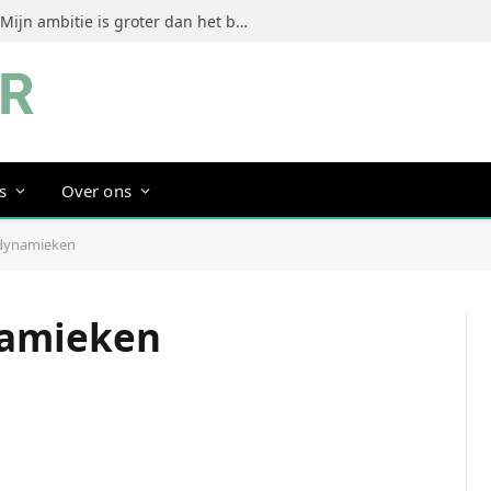
Jeanine Dorrestein (MultiTint): ‘Mijn ambitie is groter dan het bouwen van een succesvol merk’
s
Over ons
iedynamieken
namieken