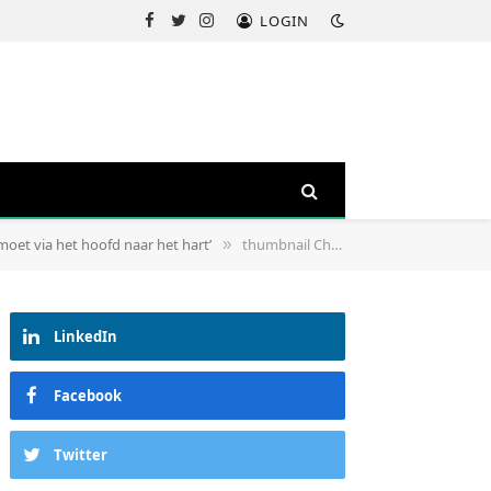
LOGIN
Facebook
Twitter
Instagram
oet via het hoofd naar het hart’
thumbnail Charles
»
LinkedIn
Facebook
Twitter