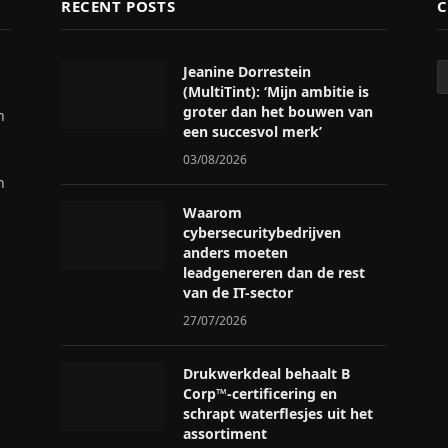
RECENT POSTS
C
C
Jeanine Dorrestein
(MultiTint): ‘Mijn ambitie is
groter dan het bouwen van
n
een succesvol merk’
03/08/2026
n
Waarom
cybersecuritybedrijven
anders moeten
leadgenereren dan de rest
van de IT-sector
27/07/2026
Drukwerkdeal behaalt B
Corp™-certificering en
schrapt waterflesjes uit het
assortiment