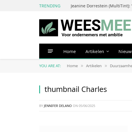
TRENDING
Home
Artikelen
Nieuw
YOU ARE AT:
Home
Artikelen
Duurzaamhe
»
»
thumbnail Charles
BY
JENNIFER DELANO
ON
05/06/2025