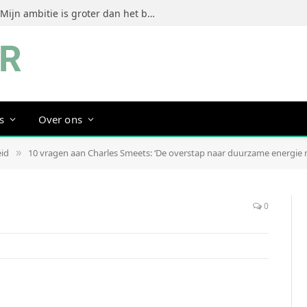
Jeanine Dorrestein (MultiTint): ‘Mijn ambitie is groter dan het bouwen van een succesvol merk’
s
Over ons
id
10 vragen aan Charles Smeets: ‘De overstap naar duurzame energie m
»
0