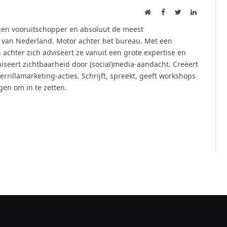
Website
Facebook
Twitter
LinkedIn
ogen vooruitschopper en absoluut de meest
 van Nederland. Motor achter het bureau. Met een
chter zich adviseert ze vanuit een grote expertise en
aniseert zichtbaarheid door (social)media-aandacht. Creëert
rrillamarketing-acties. Schrijft, spreekt, geeft workshops
gen om in te zetten.