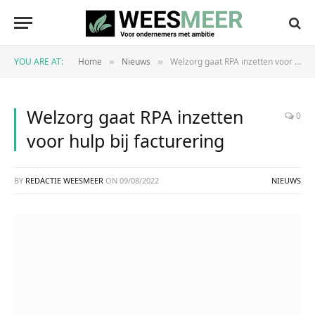
YOU ARE AT:
Home
Nieuws
Welzorg gaat RPA inzetten voor hulp bij facturering
»
»
Welzorg gaat RPA inzetten
0
voor hulp bij facturering
BY
REDACTIE WEESMEER
ON
09/08/2022
NIEUWS