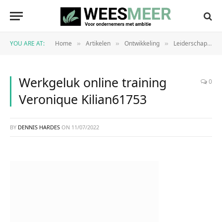
YOU ARE AT:
Home
Artikelen
Ontwikkeling
Leiderschap
»
»
»
»
Werkgeluk online training
0
Veronique Kilian61753
BY
DENNIS HARDES
ON
11/07/2022