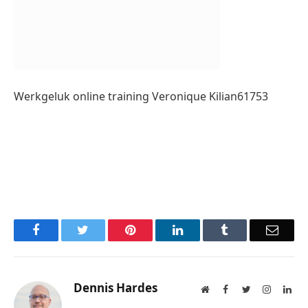
Werkgeluk online training Veronique Kilian61753
Facebook
Twitter
Pinterest
LinkedIn
Tumblr
Email
Dennis Hardes
Website
Facebook
Twitter
Instagra
Lin