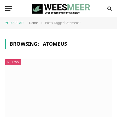
YOU ARE AT:
Home
Posts Tagged "Atomeus"
»
BROWSING:
ATOMEUS
NIEUWS