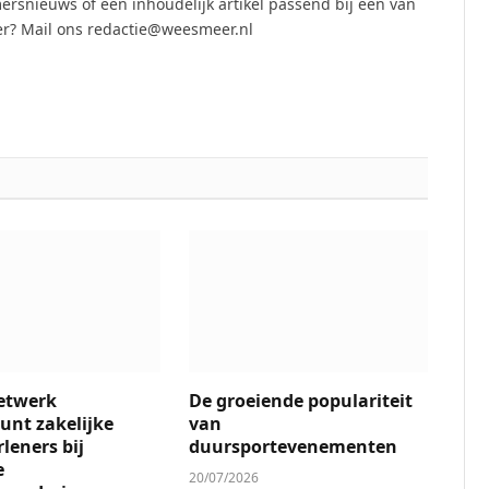
ersnieuws of een inhoudelijk artikel passend bij een van
r? Mail ons redactie@weesmeer.nl
etwerk
De groeiende populariteit
unt zakelijke
van
leners bij
duursportevenementen
e
20/07/2026