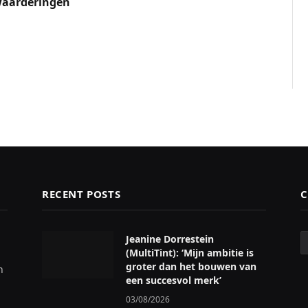
waarderingen
RECENT POSTS
C
C
Jeanine Dorrestein
(MultiTint): ‘Mijn ambitie is
groter dan het bouwen van
n
een succesvol merk’
03/08/2026