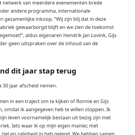
 het netwerk van meerdere evenementen brede
onder andere programma, internationale
zamenlijke inkoop. “Wij zijn blij dat in deze
stfabriek gewaarborgd blijft en we zien de toekomst
gemoet!”, aldus eigenaren Hendrik Jan Lovink, Gijs
rder geen uitspraken over de inhoud van de
nd dit jaar stap terug
 30 jaar afscheid nemen.
en in een traject om te kijken of Ronnie en Gijs
 omdat ik aangegeven heb te willen stoppen. Ik
ijn leven voornamelijk bestaan uit bezig zijn met
riek. Iets waar ik op mijn eigen manier, met
jn ziel en zaligheid in heb gelegd. We hebben samen