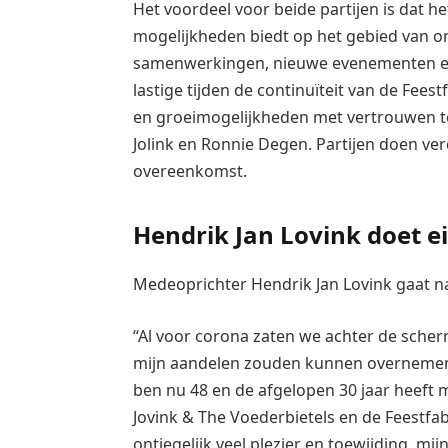
Het voordeel voor beide partijen is dat
mogelijkheden biedt op het gebied van 
samenwerkingen, nieuwe evenementen en ge
lastige tijden de continuïteit van de Fee
en groeimogelijkheden met vertrouwen te
Jolink en Ronnie Degen. Partijen doen ve
overeenkomst.
Hendrik Jan Lovink doet ei
Medeoprichter Hendrik Jan Lovink gaat na
“Al voor corona zaten we achter de scherm
mijn aandelen zouden kunnen overnemen,
ben nu 48 en de afgelopen 30 jaar heeft m
Jovink & The Voederbietels en de Feestfab
ontiegelijk veel plezier en toewijding, mi