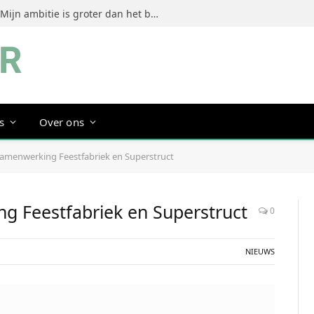
Jeanine Dorrestein (MultiTint): ‘Mijn ambitie is groter dan het bouwen van een succesvol merk’
s
Over ons
samenwerking Feestfabriek en Superstruct
g Feestfabriek en Superstruct
0
NIEUWS