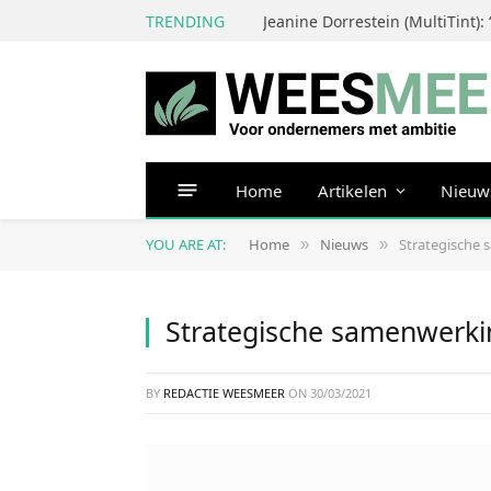
TRENDING
Home
Artikelen
Nieuw
YOU ARE AT:
Home
Nieuws
Strategische 
»
»
Strategische samenwerkin
BY
REDACTIE WEESMEER
ON
30/03/2021