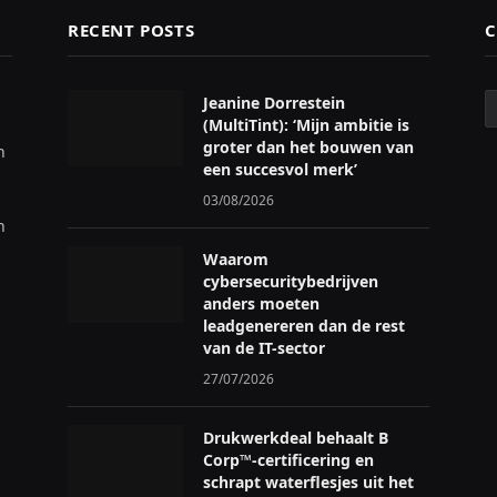
RECENT POSTS
C
C
Jeanine Dorrestein
(MultiTint): ‘Mijn ambitie is
groter dan het bouwen van
n
een succesvol merk’
03/08/2026
n
Waarom
cybersecuritybedrijven
anders moeten
leadgenereren dan de rest
van de IT-sector
27/07/2026
Drukwerkdeal behaalt B
Corp™-certificering en
schrapt waterflesjes uit het