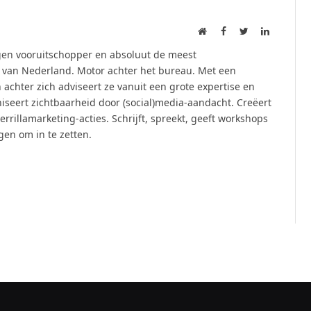
Website
Facebook
Twitter
LinkedIn
ogen vooruitschopper en absoluut de meest
 van Nederland. Motor achter het bureau. Met een
chter zich adviseert ze vanuit een grote expertise en
aniseert zichtbaarheid door (social)media-aandacht. Creëert
rrillamarketing-acties. Schrijft, spreekt, geeft workshops
gen om in te zetten.