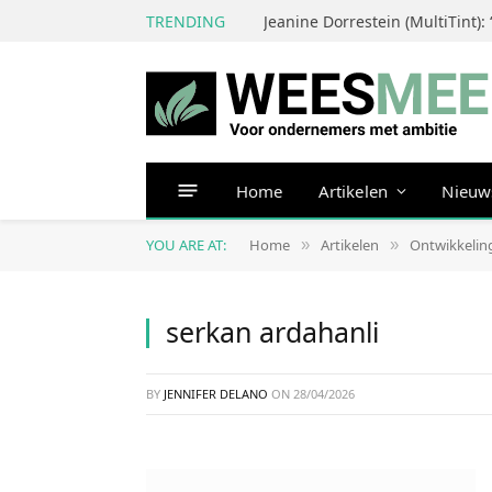
TRENDING
Home
Artikelen
Nieuw
YOU ARE AT:
Home
Artikelen
Ontwikkelin
»
»
serkan ardahanli
BY
JENNIFER DELANO
ON
28/04/2026