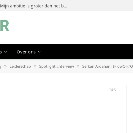
Jeanine Dorrestein (MultiTint): ‘Mijn ambitie is groter dan het bouwen van een succesvol merk’
s
Over ons
g
Leiderschap
Spotlight: Interview
Serkan Ardahanli (FlowQi): 
»
»
»
0