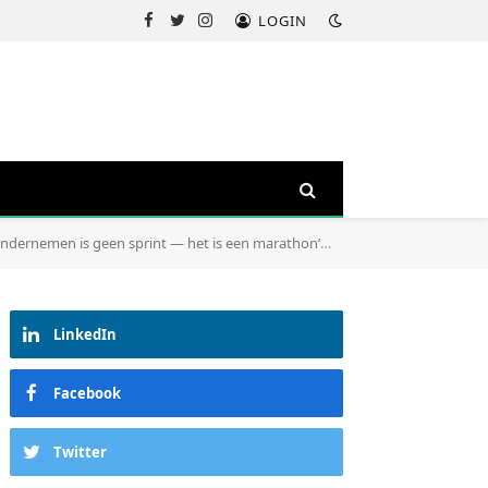
LOGIN
Facebook
Twitter
Instagram
‘Ondernemen is geen sprint — het is een marathon’
serkan ardahanli
»
LinkedIn
Facebook
Twitter