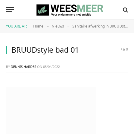
YOU ARE AT:
Home
Nieuws
Sanitaire afwerking in BRUUDstyle!
»
»
BRUUDstyle bad 01
0
BY
DENNIS HARDES
ON
05/04/2022