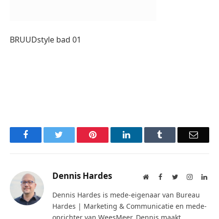
BRUUDstyle bad 01
Facebook
Twitter
Pinterest
LinkedIn
Tumblr
Email
Dennis Hardes
Website
Facebook
Twitter
Instagra
Lin
Dennis Hardes is mede-eigenaar van Bureau
Hardes | Marketing & Communicatie en mede-
oprichter van WeesMeer. Dennis maakt