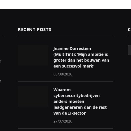
RECENT POSTS
C
C
Jeanine Dorrestein
(MultiTint): ‘Mijn ambitie is
groter dan het bouwen van
n
een succesvol merk’
03/08/2026
n
Waarom
cybersecuritybedrijven
anders moeten
leadgenereren dan de rest
van de IT-sector
27/07/2026