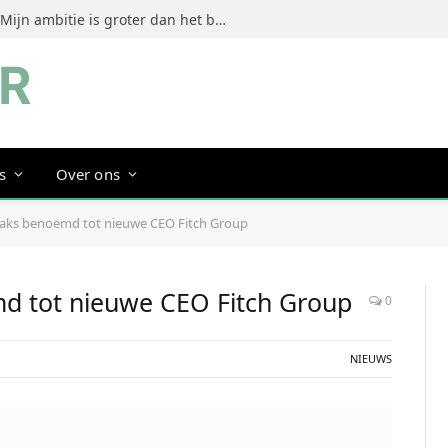
Jeanine Dorrestein (MultiTint): ‘Mijn ambitie is groter dan het bouwen van een succesvol merk’
s
Over ons
aks benoemd tot nieuwe CEO Fitch Group
d tot nieuwe CEO Fitch Group
0
NIEUWS