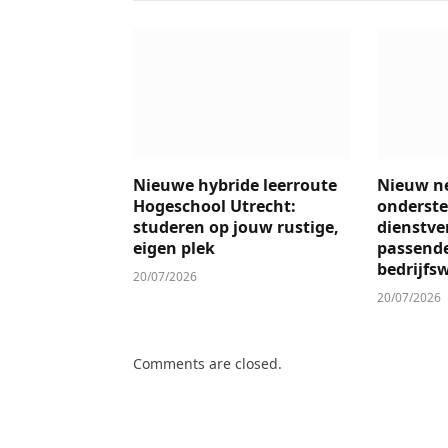
Nieuwe hybride leerroute
Nieuw n
Hogeschool Utrecht:
onderste
studeren op jouw rustige,
dienstver
eigen plek
passend
bedrijfs
20/07/2026
20/07/2026
Comments are closed.