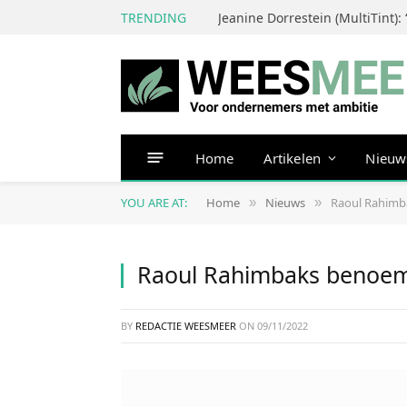
TRENDING
Home
Artikelen
Nieuw
YOU ARE AT:
Home
Nieuws
Raoul Rahimb
»
»
Raoul Rahimbaks benoem
BY
REDACTIE WEESMEER
ON
09/11/2022