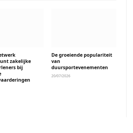
etwerk
De groeiende populariteit
unt zakelijke
van
leners bij
duursportevenementen
e
20/07/2026
waarderingen