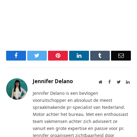
Facebook
Twitter
Pinterest
LinkedIn
Tumblr
Email
Jennifer Delano
Website
Facebook
Twitter
Lin
Jennifer Delano is een bevlogen
vooruitschopper en absoluut de meest
spraakmakende pr-specialist van Nederland.
Motor achter het bureau. Met een enthousiast
team vakmensen achter zich adviseert ze
vanuit een grote expertise en passie voor pr.
Jennifer organiseert zichtbaarheid door