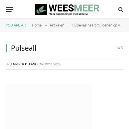
YOU ARE AT:
Home
Artikelen
Pulse4all haalt miljoenen op voor aanschaf AED’s
»
»
Pulseall
0
BY
JENNIFER DELANO
ON
19/11/2024