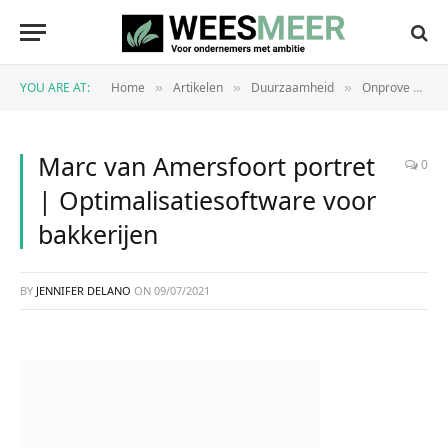
YOU ARE AT:
Home
Artikelen
Duurzaamheid
Onprove en Silowacht lanceren optimalisatiesoftware voor bakkerijen
»
»
»
Marc van Amersfoort portret
0
| Optimalisatiesoftware voor
bakkerijen
BY
JENNIFER DELANO
ON
09/07/2021