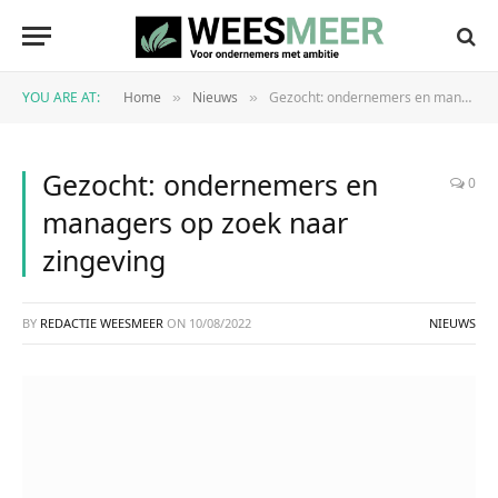
YOU ARE AT:
Home
Nieuws
Gezocht: ondernemers en managers op zoek naar zingeving
»
»
Gezocht: ondernemers en
0
managers op zoek naar
zingeving
BY
REDACTIE WEESMEER
ON
10/08/2022
NIEUWS