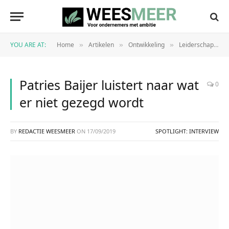
YOU ARE AT:
Home
Artikelen
Ontwikkeling
Leiderschap
»
»
»
»
Patries Baijer luistert naar wat
0
er niet gezegd wordt
BY
REDACTIE WEESMEER
ON
17/09/2019
SPOTLIGHT: INTERVIEW