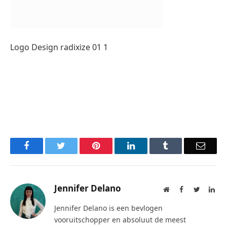
Logo Design radixize 01 1
Facebook
Twitter
Pinterest
LinkedIn
Tumblr
Email
Jennifer Delano
Website
Facebook
Twitter
Lin
Jennifer Delano is een bevlogen
vooruitschopper en absoluut de meest