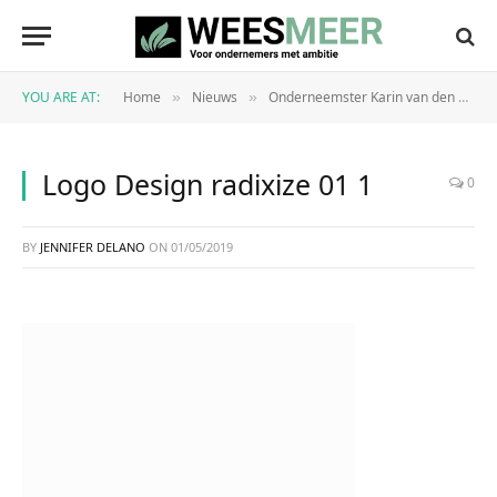
YOU ARE AT:
Home
Nieuws
Onderneemster Karin van den Berg trapt zoektocht af naar 100 therapeuten
»
»
Logo Design radixize 01 1
0
BY
JENNIFER DELANO
ON
01/05/2019