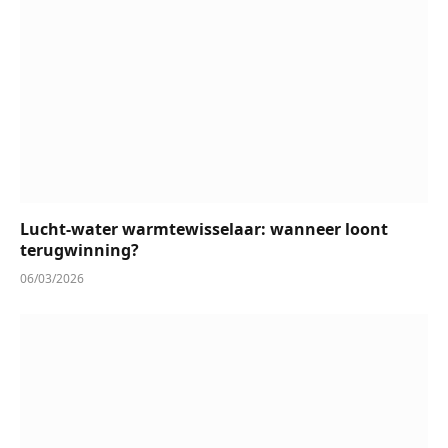
Lucht-water warmtewisselaar: wanneer loont
terugwinning?
06/03/2026