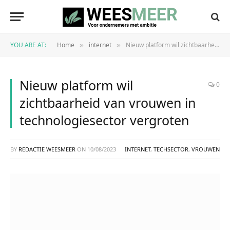
YOU ARE AT:
Home
internet
Nieuw platform wil zichtbaarheid van vrouwen in technologiesector vergroten
»
»
Nieuw platform wil
0
zichtbaarheid van vrouwen in
technologiesector vergroten
BY
REDACTIE WEESMEER
ON
10/08/2023
INTERNET
,
TECHSECTOR
,
VROUWEN