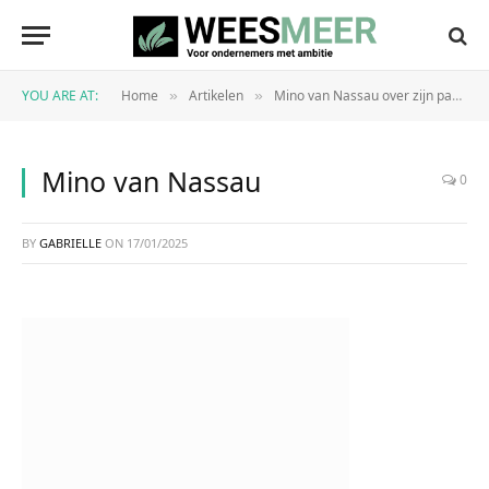
YOU ARE AT:
Home
Artikelen
Mino van Nassau over zijn passie voor comedy en ondernemerschap: ‘Ik kan me niet voorstellen iets anders te doen dan dit’
»
»
Mino van Nassau
0
BY
GABRIELLE
ON
17/01/2025