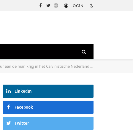
LOGIN
Facebook
Twitter
Instagram
e man krijg in het Calvinistische Nederland, dan lukt het overal”
LinkedIn
Facebook
Twitter