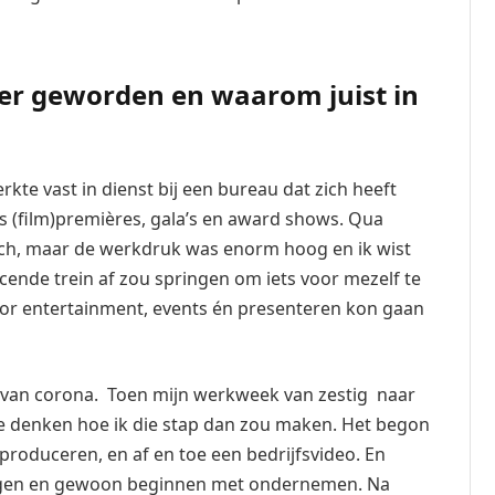
r geworden en waarom juist in
te vast in dienst bij een bureau dat zich heeft
ls (film)premières, gala’s en award shows. Qua
tch, maar de werkdruk was enorm hoog en ik wist
acende trein af zou springen om iets voor mezelf te
oor entertainment, events én presenteren kon gaan
n van corona. Toen mijn werkweek van zestig naar
te denken hoe ik die stap dan zou maken. Het begon
produceren, en af en toe een bedrijfsvideo. En
olgen en gewoon beginnen met ondernemen. Na