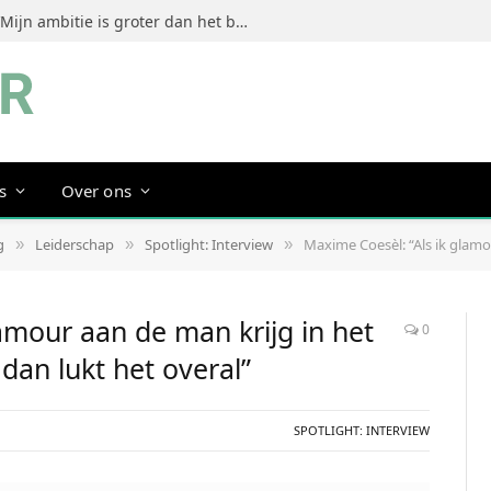
Jeanine Dorrestein (MultiTint): ‘Mijn ambitie is groter dan het bouwen van een succesvol merk’
s
Over ons
g
Leiderschap
Spotlight: Interview
Maxime Coesèl: “Als ik glamour aan d
»
»
»
amour aan de man krijg in het
0
 dan lukt het overal”
SPOTLIGHT: INTERVIEW