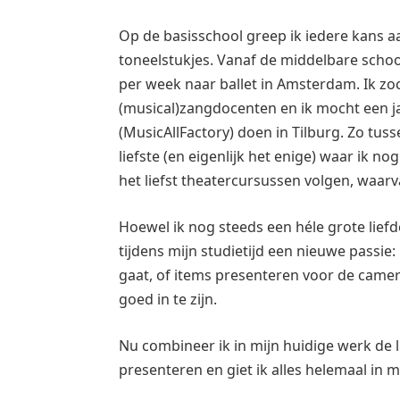
Op de basisschool greep ik iedere kans
toneelstukjes. Vanaf de middelbare schoo
per week naar ballet in Amsterdam. Ik zo
(musical)zangdocenten en ik mocht een j
(MusicAllFactory) doen in Tilburg. Zo tus
liefste (en eigenlijk het enige) waar ik n
het liefst theatercursussen volgen, waar
Hoewel ik nog steeds een héle grote liefd
tijdens mijn studietijd een nieuwe passie
gaat, of items presenteren voor de camera
goed in te zijn.
Nu combineer ik in mijn huidige werk de l
presenteren en giet ik alles helemaal in mi