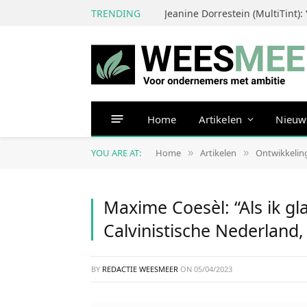
TRENDING
Home
Artikelen
Nieuw
YOU ARE AT:
Home
Artikelen
Ontwikkelin
»
»
Maxime Coesèl: “Als ik gl
Calvinistische Nederland,
BY
REDACTIE WEESMEER
ON
05/04/2023