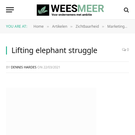
YOU ARE AT:
Home
Artikelen
Zichtbaarheid
Marketing
M
»
»
»
»
Lifting elephant struggle
0
BY
DENNIS HARDES
ON
22/03/2021