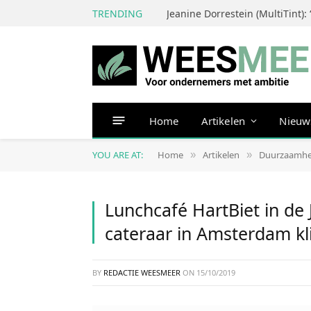
TRENDING
Home
Artikelen
Nieuw
YOU ARE AT:
Home
Artikelen
Duurzaamhe
»
»
Lunchcafé HartBiet in de 
cateraar in Amsterdam kl
BY
REDACTIE WEESMEER
ON
15/10/2019