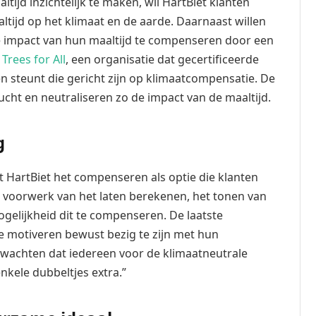
tijd inzichtelijk te maken, wil HartBiet klanten
ijd op het klimaat en de aarde. Daarnaast willen
e impact van hun maaltijd te compenseren door een
r
Trees for All
, een organisatie dat gecertificeerde
 steunt die gericht zijn op klimaatcompensatie. De
cht en neutraliseren zo de impact van de maaltijd.
g
HartBiet het compenseren als optie die klanten
 voorwerk van het laten berekenen, het tonen van
gelijkheid dit te compenseren. De laatste
ze motiveren bewust bezig te zijn met hun
rwachten dat iedereen voor de klimaatneutrale
 enkele dubbeltjes extra.”