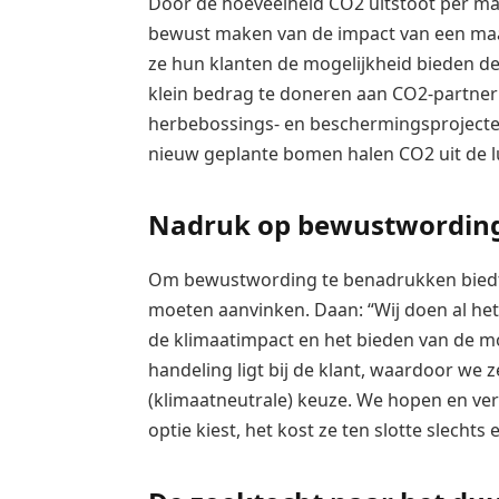
Door de hoeveelheid CO2 uitstoot per maal
bewust maken van de impact van een maalt
ze hun klanten de mogelijkheid bieden d
klein bedrag te doneren aan CO2-partne
herbebossings- en beschermingsprojecten
nieuw geplante bomen halen CO2 uit de lu
Nadruk op bewustwordin
Om bewustwording te benadrukken biedt 
moeten aanvinken. Daan: “Wij doen al het
de klimaatimpact en het bieden van de mo
handeling ligt bij de klant, waardoor we 
(klimaatneutrale) keuze. We hopen en ve
optie kiest, het kost ze ten slotte slechts