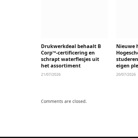
Drukwerkdeal behaalt B
Nieuwe h
Corp™-certificering en
Hogescho
schrapt waterflesjes uit
studeren
het assortiment
eigen pl
21/07/2026
20/07/2026
Comments are closed.