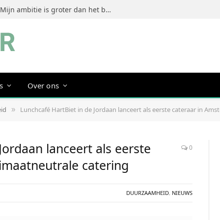
Jeanine Dorrestein (MultiTint): ‘Mijn ambitie is groter dan het bouwen van een succesvol merk’
s
Over ons
id
Lunchcafé HartBiet in de Jordaan lanceert als eerste cateraar in Am
»
Jordaan lanceert als eerste
0
imaatneutrale catering
DUURZAAMHEID
,
NIEUWS