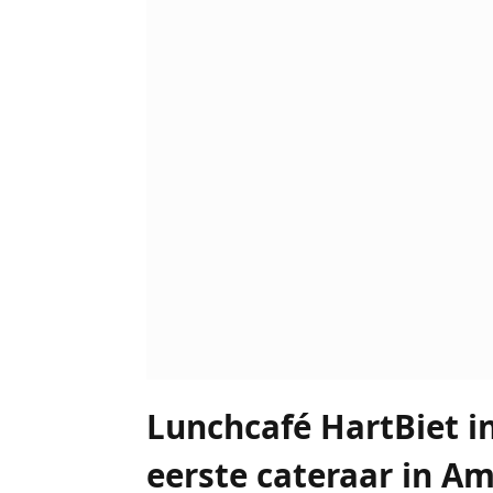
Lunchcafé HartBiet in
eerste cateraar in A