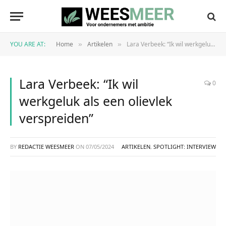
YOU ARE AT:
Home
Artikelen
Lara Verbeek: “Ik wil werkgeluk als een olievlek verspreiden”
»
»
Lara Verbeek: “Ik wil
0
werkgeluk als een olievlek
verspreiden”
BY
REDACTIE WEESMEER
ON
07/05/2024
ARTIKELEN
,
SPOTLIGHT: INTERVIEW