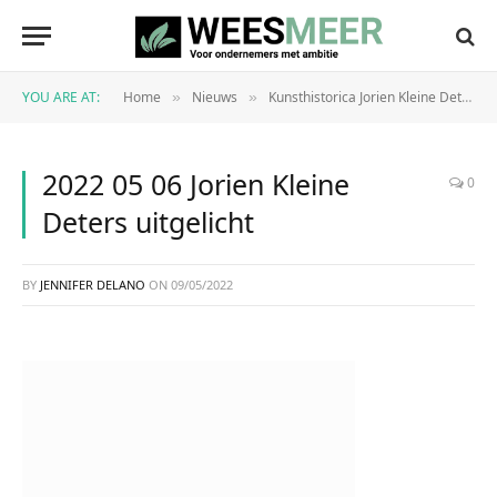
YOU ARE AT:
Home
Nieuws
Kunsthistorica Jorien Kleine Deters lanceert kunstgids voor ondernemers
»
»
2022 05 06 Jorien Kleine
0
Deters uitgelicht
BY
JENNIFER DELANO
ON
09/05/2022