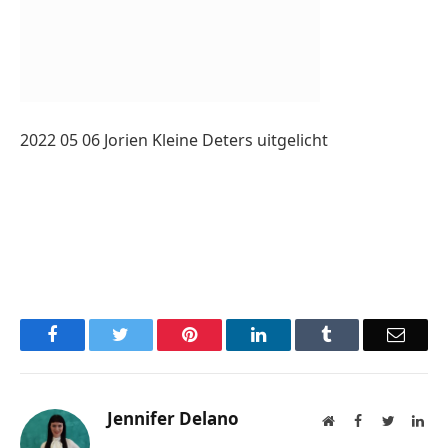
2022 05 06 Jorien Kleine Deters uitgelicht
Facebook
Twitter
Pinterest
LinkedIn
Tumblr
Email
Jennifer Delano
Website
Facebook
Twitter
Lin