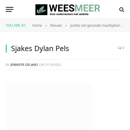
YOU ARE AT:
Home
Nieuws
Jumbo zet gezonde maaltijdvervangende Sjakes in de schappen
»
»
Sjakes Dylan Pels
0
BY
JENNIFER DELANO
ON
31/10/2022