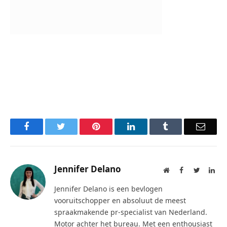
Facebook
Twitter
Pinterest
LinkedIn
Tumblr
Email
Jennifer Delano
Website
Facebook
Twitter
Lin
Jennifer Delano is een bevlogen
vooruitschopper en absoluut de meest
spraakmakende pr-specialist van Nederland.
Motor achter het bureau. Met een enthousiast