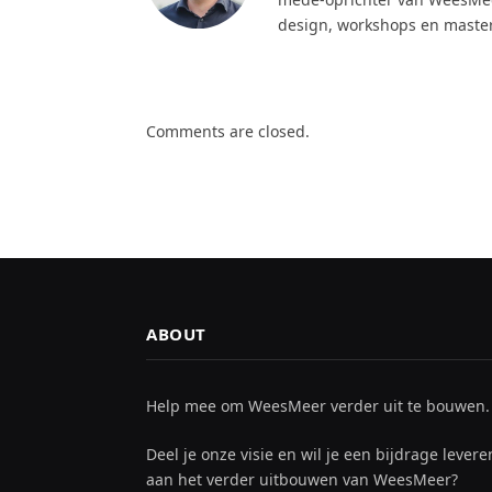
design, workshops en maste
Comments are closed.
ABOUT
Help mee om WeesMeer verder uit te bouwen.
Deel je onze visie en wil je een bijdrage levere
aan het verder uitbouwen van WeesMeer?