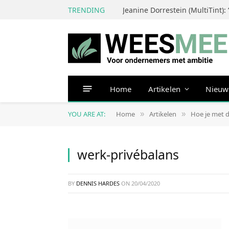
TRENDING
Home
Artikelen
Nieuw
YOU ARE AT:
Home
Artikelen
Hoe je met d
»
»
werk-privébalans
BY
DENNIS HARDES
ON
20/04/2020