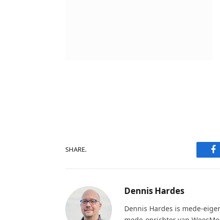
F
SHARE.
Dennis Hardes
Dennis Hardes is mede-eige
mede-oprichter van WeesMeer