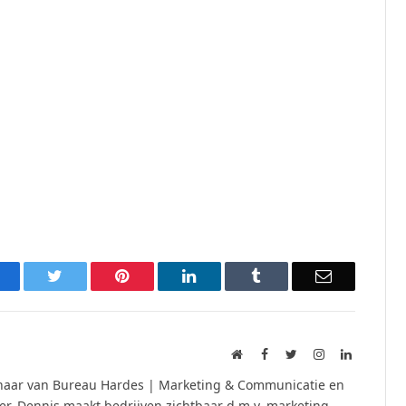
acebook
Twitter
Pinterest
LinkedIn
Tumblr
Email
Website
Facebook
Twitter
Instagram
LinkedIn
naar van Bureau Hardes | Marketing & Communicatie en
. Dennis maakt bedrijven zichtbaar d.m.v. marketing,