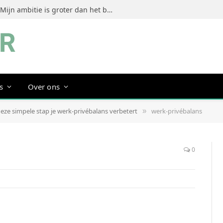
Jeanine Dorrestein (MultiTint): ‘Mijn ambitie is groter dan het bouwen van een succesvol merk’
s
Over ons
eze simpele stap je werk-privébalans verbetert
werk-privébalans
»
0