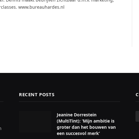
rclasses. www.bureauhardes.nl
RECENT POSTS
C
C
Jeanine Dorrestein
(MultiTint): ‘Mijn ambitie is
groter dan het bouwen van
n
een succesvol merk’