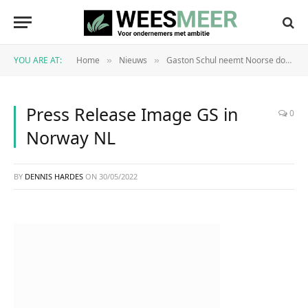
YOU ARE AT:
Home
Nieuws
Gaston Schul neemt Noorse douanespecialist Oslo Customs Brokers AS over
»
»
Press Release Image GS in
0
Norway NL
BY
DENNIS HARDES
ON
30/05/2022