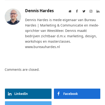
Dennis Hardes
Website
Facebook
Twitter
Instagra
Lin
Dennis Hardes is mede-eigenaar van Bureau
Hardes | Marketing & Communicatie en mede-
oprichter van WeesMeer. Dennis maakt
bedrijven zichtbaar d.m.v. marketing, design,
workshops en masterclasses.
www.bureauhardes.nl
Comments are closed.
LinkedIn
Facebook