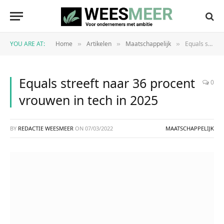
YOU ARE AT:
Home
Artikelen
Maatschappelijk
Equals streeft naar 36 procent vrouwen in tech in 2025
»
»
»
Equals streeft naar 36 procent
0
vrouwen in tech in 2025
BY
REDACTIE WEESMEER
ON
07/03/2022
MAATSCHAPPELIJK