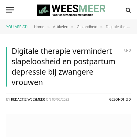
YOU ARE AT:
Home
Artikelen
Gezondheid
Digitale therapie vermindert slapeloosheid en postpartum depressie bij zwangere vrouwen
»
»
»
Digitale therapie vermindert
0
slapeloosheid en postpartum
depressie bij zwangere
vrouwen
BY
REDACTIE WEESMEER
ON
03/02/2022
GEZONDHEID