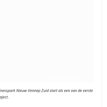
2021 04 28 businesspark nieuw vennep zuid
sinesspark Nieuw-Vennep Zuid start als een van de eerste
aject
.