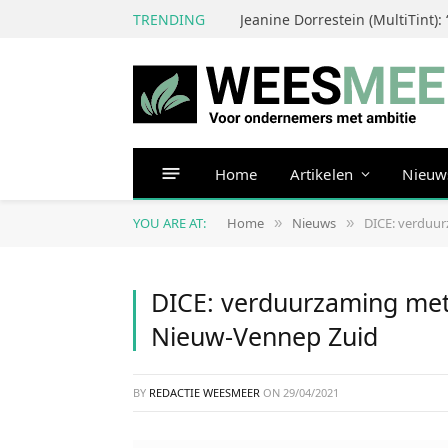
TRENDING
Home
Artikelen
Nieuw
YOU ARE AT:
Home
Nieuws
DICE: verduur
»
»
DICE: verduurzaming met 
Nieuw-Vennep Zuid
BY
REDACTIE WEESMEER
ON
29/04/2021