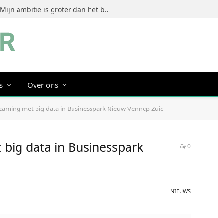
Jeanine Dorrestein (MultiTint): ‘Mijn ambitie is groter dan het bouwen van een succesvol merk’
s
Over ons
zaming met big data in Businesspark Nieuw-Vennep Zuid
big data in Businesspark
0
NIEUWS