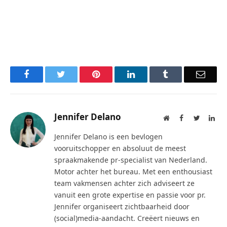
Facebook
Twitter
Pinterest
LinkedIn
Tumblr
Email
Jennifer Delano
Website
Facebook
Twitter
Lin
Jennifer Delano is een bevlogen
vooruitschopper en absoluut de meest
spraakmakende pr-specialist van Nederland.
Motor achter het bureau. Met een enthousiast
team vakmensen achter zich adviseert ze
vanuit een grote expertise en passie voor pr.
Jennifer organiseert zichtbaarheid door
(social)media-aandacht. Creëert nieuws en