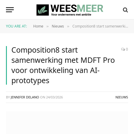
YOU ARE AT:
Home
Nieuws
Composition8 start samenwerking met MDFT Pro voor ontwikkeling van AI-prototypes
»
»
Composition8 start
0
samenwerking met MDFT Pro
voor ontwikkeling van AI-
prototypes
BY
JENNIFER DELANO
ON
24/03/2026
NIEUWS