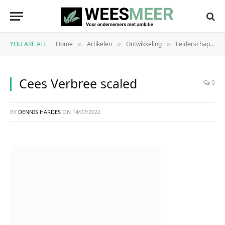
YOU ARE AT:
Home
Artikelen
Ontwikkeling
Leiderschap
»
»
»
»
Cees Verbree scaled
0
BY
DENNIS HARDES
ON
14/07/2022