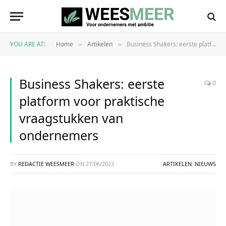
YOU ARE AT:
Home
Artikelen
Business Shakers: eerste platform voor praktische vraagstukken van ondernemers
»
»
Business Shakers: eerste
0
platform voor praktische
vraagstukken van
ondernemers
BY
REDACTIE WEESMEER
ON
27/06/2023
ARTIKELEN
,
NIEUWS