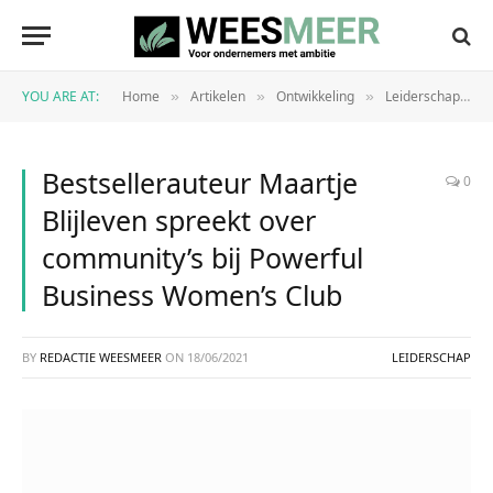
YOU ARE AT:
Home
Artikelen
Ontwikkeling
Leiderschap
»
»
»
»
Bestsellerauteur Maartje
0
Blijleven spreekt over
community’s bij Powerful
Business Women’s Club
BY
REDACTIE WEESMEER
ON
18/06/2021
LEIDERSCHAP