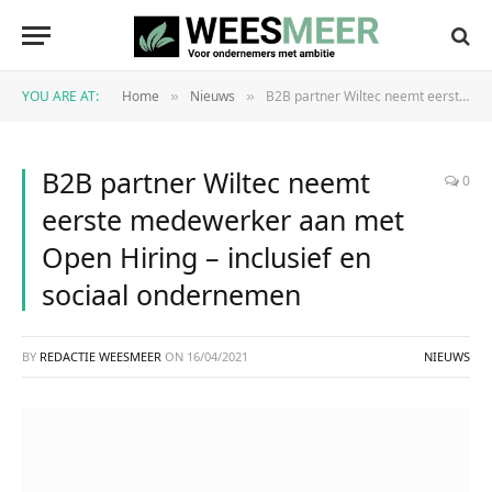
YOU ARE AT:
Home
Nieuws
B2B partner Wiltec neemt eerste medewerker aan met Open Hiring – inclusief en sociaal ondernemen
»
»
B2B partner Wiltec neemt
0
eerste medewerker aan met
Open Hiring – inclusief en
sociaal ondernemen
BY
REDACTIE WEESMEER
ON
16/04/2021
NIEUWS