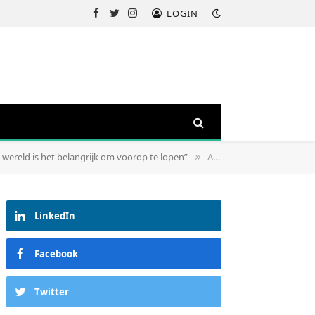
LOGIN
Facebook
Twitter
Instagram
e wereld is het belangrijk om voorop te lopen”
Angela López
»
LinkedIn
Facebook
Twitter