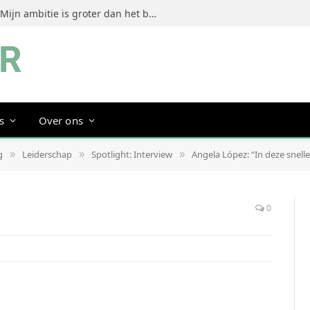
Jeanine Dorrestein (MultiTint): ‘Mijn ambitie is groter dan het bouwen van een succesvol merk’
s
Over ons
g
Leiderschap
Spotlight: Interview
Angela López: “In deze snell
»
»
»
0