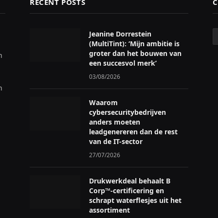
RECENT POSTS
C
C
Jeanine Dorrestein
(MultiTint): ‘Mijn ambitie is
groter dan het bouwen van
n
een succesvol merk’
03/08/2026
n
Waarom
cybersecuritybedrijven
anders moeten
leadgenereren dan de rest
van de IT-sector
27/07/2026
Drukwerkdeal behaalt B
Corp™-certificering en
schrapt waterflesjes uit het
assortiment