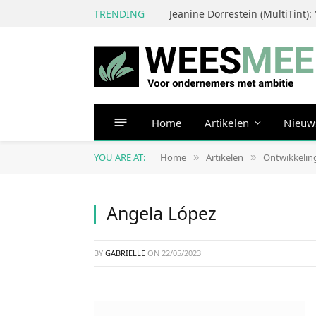
TRENDING
Home
Artikelen
Nieuw
YOU ARE AT:
Home
Artikelen
Ontwikkelin
»
»
Angela López
BY
GABRIELLE
ON
22/05/2023