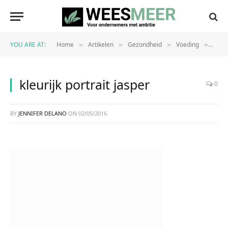
YOU ARE AT:
Home
Artikelen
Gezondheid
Voeding
Afval
»
»
»
»
kleurijk portrait jasper
0
BY
JENNIFER DELANO
ON
02/05/2016