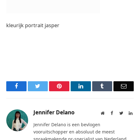
kleurijk portrait jasper
Facebook
Twitter
Pinterest
LinkedIn
Tumblr
Email
Jennifer Delano
Website
Facebook
Twitter
Lin
Jennifer Delano is een bevlogen
vooruitschopper en absoluut de meest
spraakmakende pr-specialist van Nederland.