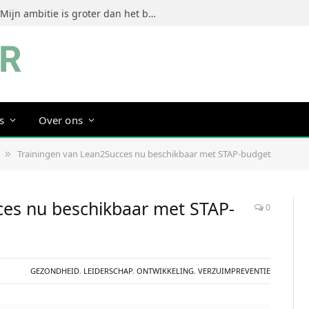
Jeanine Dorrestein (MultiTint): ‘Mijn ambitie is groter dan het bouwen van een succesvol merk’
s
Over ons
Trainingen van Lean2Succes nu beschikbaar met STAP-budget
»
ces nu beschikbaar met STAP-
0
GEZONDHEID
,
LEIDERSCHAP
,
ONTWIKKELING
,
VERZUIMPREVENTIE