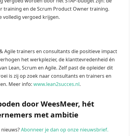
ig vergoed worden door het STAP-budget zijn: de
er training en de Scrum Product Owner training.
 volledig vergoed krijgen.
 Agile trainers en consultants die positieve impact
j verhogen het werkplezier, de klanttevredenheid én
an Lean, Scrum en Agile. Zelf past de opleider dit
oei is zij op zoek naar consultants en trainers en
ten. Meer info:
www.lean2succes.nl
.
eboden door WeesMeer, hét
ernemers met ambitie
te nieuws?
Abonneer je dan op onze nieuwsbrief.