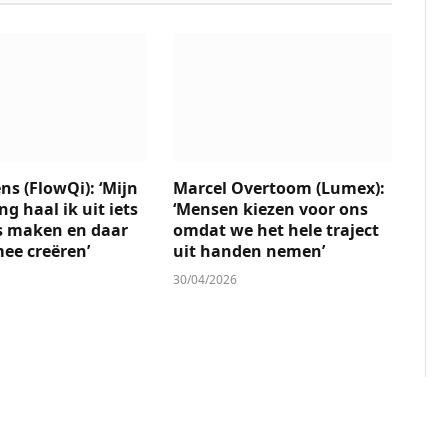
ns (FlowQi): ‘Mijn
Marcel Overtoom (Lumex):
g haal ik uit iets
‘Mensen kiezen voor ons
s maken en daar
omdat we het hele traject
ee creëren’
uit handen nemen’
30/04/2026