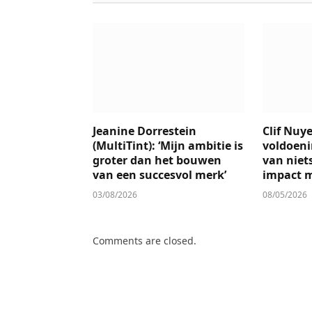
Jeanine Dorrestein
Clif Nuye
(MultiTint): ‘Mijn ambitie is
voldoenin
groter dan het bouwen
van niet
van een succesvol merk’
impact m
03/08/2026
08/05/2026
Comments are closed.