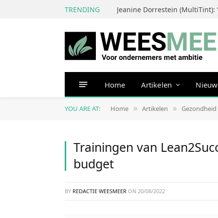
TRENDING
Home
Artikelen
Nieuw
YOU ARE AT:
Home
Artikelen
Gezondheid
»
»
Trainingen van Lean2Suc
budget
BY
REDACTIE WEESMEER
ON
20/08/2022