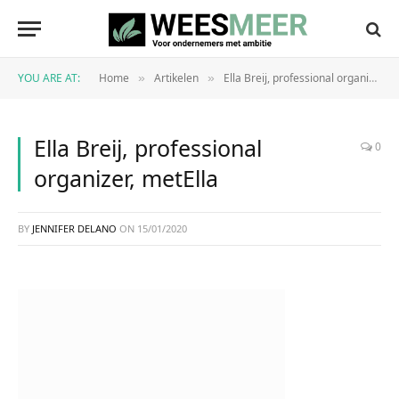
YOU ARE AT:
Home
Artikelen
Ella Breij, professional organizer: thuis in huis en op je werkplek
»
»
Ella Breij, professional
0
organizer, metElla
BY
JENNIFER DELANO
ON
15/01/2020