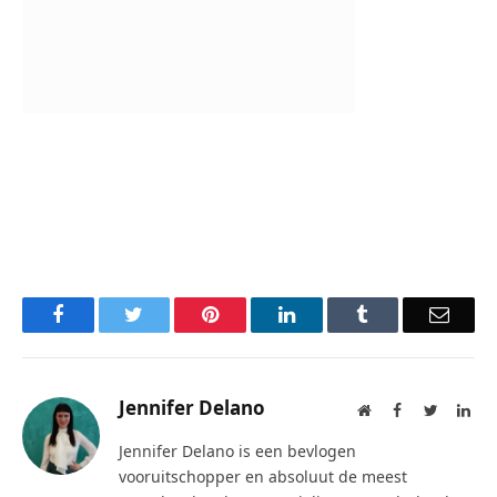
Facebook
Twitter
Pinterest
LinkedIn
Tumblr
Email
Jennifer Delano
Website
Facebook
Twitter
Lin
Jennifer Delano is een bevlogen
vooruitschopper en absoluut de meest